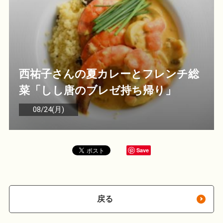
西祐子さんの夏カレーとフレンチ総
菜「しし唐のブレゼ持ち帰り」
08/24(月)
Save
戻る