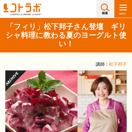
「フィリ」松下邦子さん登壇 ギリ
シャ料理に教わる夏のヨーグルト使
い！
講師：
松下邦子