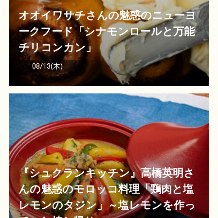
オオイワサチさんの魅惑のニューヨ
ークフード「シナモンロールと万能
チリコンカン」
08/13(木)
『シュクランキッチン』高橋英明さ
んの魅惑のモロッコ料理「鶏肉と塩
レモンのタジン」～塩レモンを作っ