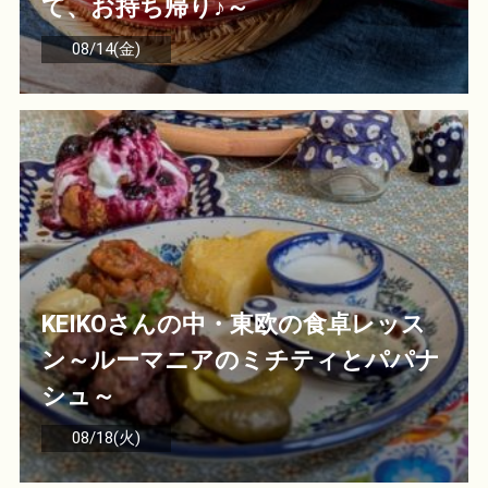
て、お持ち帰り♪～
08/14(金)
KEIKOさんの中・東欧の食卓レッス
ン～ルーマニアのミチティとパパナ
シュ～
08/18(火)