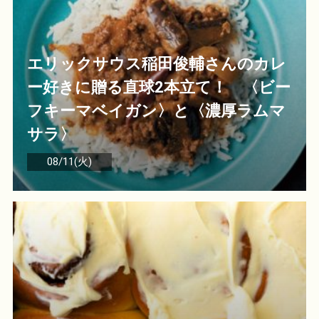
エリックサウス稲田俊輔さんのカレ
ー好きに贈る直球2本立て！ 〈ビー
フキーマベイガン〉と〈濃厚ラムマ
サラ〉
08/11(火)