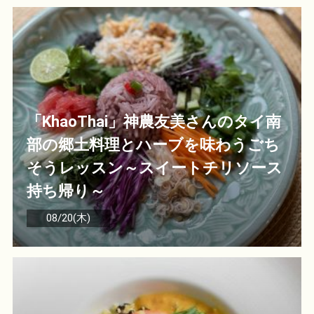
「KhaoThai」神農友美さんのタイ南
部の郷土料理とハーブを味わうごち
そうレッスン～スイートチリソース
持ち帰り～
08/20(木)