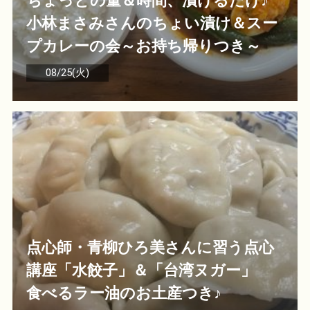
ちょっとの量＆時間、漬けるだけ♪
小林まさみさんのちょい漬け＆スー
プカレーの会～お持ち帰りつき～
08/25(火)
点心師・青柳ひろ美さんに習う点心
講座「水餃子」＆「台湾ヌガー」
食べるラー油のお土産つき♪