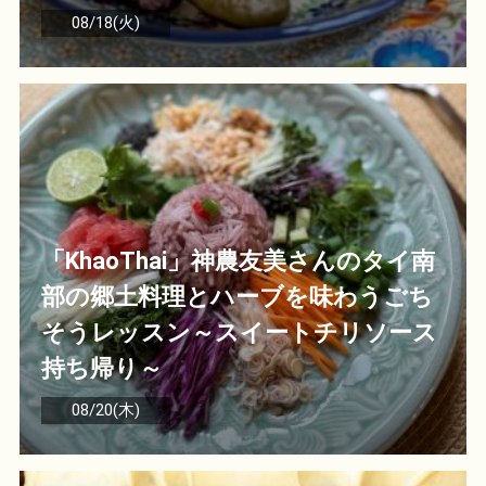
08/18(火)
「KhaoThai」神農友美さんのタイ南
部の郷土料理とハーブを味わうごち
そうレッスン～スイートチリソース
持ち帰り～
08/20(木)