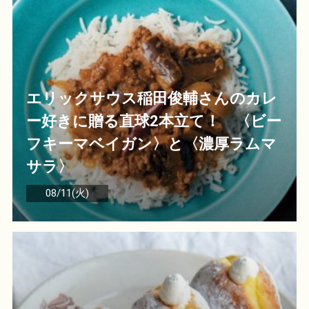
エリックサウス稲田俊輔さんのカレ
ー好きに贈る直球2本立て！ 〈ビー
フキーマベイガン〉と〈濃厚ラムマ
サラ〉
08/11(火)