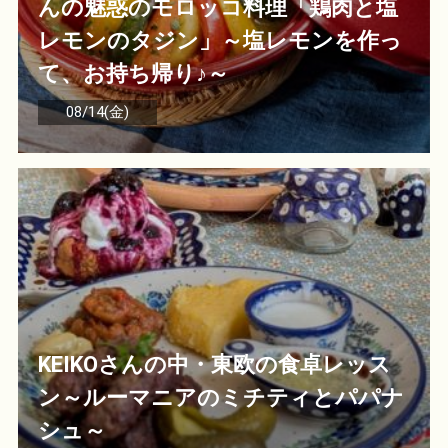
んの魅惑のモロッコ料理「鶏肉と塩
レモンのタジン」～塩レモンを作っ
て、お持ち帰り♪～
08/14(金)
KEIKOさんの中・東欧の食卓レッス
ン～ルーマニアのミチティとパパナ
シュ～