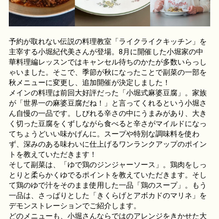
予約が取れない伝説の料理教室「ライクライクキッチン」を
主宰する小堀紀代美さんが登場。8月に開催した小堀家の中
華料理編レッスンではキャンセル待ちのかたが多数いらっし
ゃいました。そこで、季節が秋になったことで副菜の一部を
秋メニューに変更し、追加開催が決定しました！
メインの料理は前回大好評だった「小堀式麻婆豆腐」。家族
が「世界一の麻婆豆腐だね！」と言ってくれるという小堀さ
ん自慢の一品です。しびれる辛さの中にうまみがあり、大き
く切った豆腐をくずしながら食べると辛さがマイルドになっ
てちょうどいい味かげんに。スープや特別な調味料を使わ
ず、深みのある味わいに仕上げるワンランクアップのポイン
トを教えていただきます！
そして副菜は、「ゆで鶏のジンジャーソース」。鶏肉をしっ
とりと柔らかくゆでるポイントを教えていただきます。そし
て鶏のゆで汁をそのまま使用した一品「鶏のスープ」。もう
一品は、さっぱりとした「きくらげとアボカドのマリネ」を
デモンストレーションでご紹介します。
どのメニューも、小堀さんならではのアレンジをきかせた大