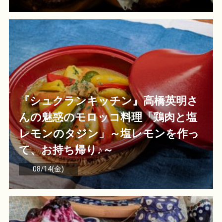
『シュクランキッチン』高橋英明さ
んの魅惑のモロッコ料理「鶏肉と塩
レモンのタジン」～塩レモンを作っ
て、お持ち帰り♪～
08/14(金)