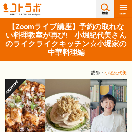
【Zoomライブ講座】予約の取れな
い料理教室が再び! 小堀紀代美さん
のライクライクキッチン☆小堀家の
中華料理編
講師：
小堀紀代美