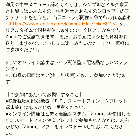
満足の中華メニュー♪ 締めくくりは、シンプルなミルク寒天
と甘酸っぱいあんずの「牛乳寒天とあんずのシロップ」のプ
チデザートをどうぞ。 当日コトラボ阿佐ヶ谷で行われる講座
（
https://www.coto-lab.com/lesson/detail/?plid=3015
）を、
リアルタイムで同時配信しますので、全国どこからでも
Zoomでご受講できます。また、お手元にレシピと資料をお
送りしますので、いっしょに楽しみたいかた、ぜひ、気軽に
ご参加ください。
※このオンライン講座はライブ配信型＜配送品なし＞のプラ
ンです
※ご自身の画面はオフ(消した状態)でも、ご参加いただけま
す
【ご参加にあたってお願いすること】
●映像視聴可能な機器（ＰＣ、スマートフォン、タブレット
端末等）はあらかじめご用意ください。
●オンライン講座はビデオ会議システム「Zoom」を使用しま
す。スマートフォンやタブレットで参加されるかたは、あら
かじめ「Zoom」アプリをインストールしておいてくださ
い。