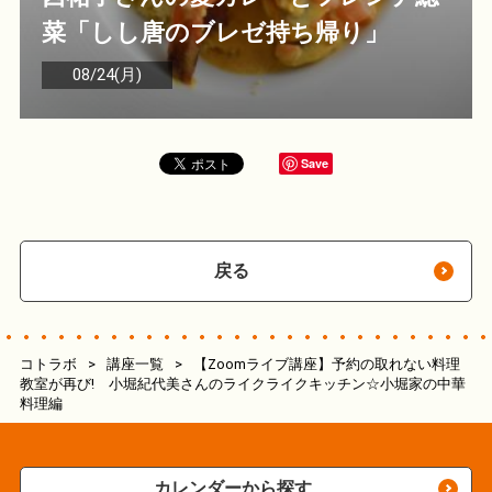
菜「しし唐のブレゼ持ち帰り」
08/24(月)
Save
戻る
コトラボ
>
講座一覧
>
【Zoomライブ講座】予約の取れない料理
教室が再び! 小堀紀代美さんのライクライクキッチン☆小堀家の中華
料理編
カレンダーから探す