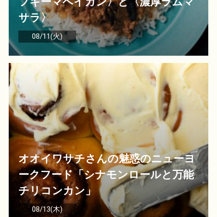
フキーマベイガン〉と〈濃厚ラムマ
サラ〉
08/11(火)
オオイワサチさんの魅惑のニューヨ
ークフード「シナモンロールと万能
チリコンカン」
08/13(木)