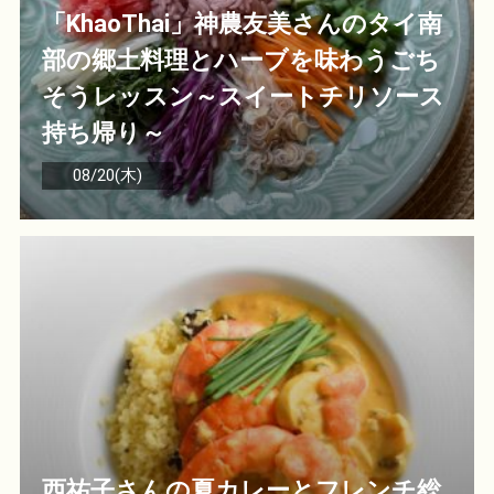
「KhaoThai」神農友美さんのタイ南
部の郷土料理とハーブを味わうごち
そうレッスン～スイートチリソース
持ち帰り～
08/20(木)
西祐子さんの夏カレーとフレンチ総