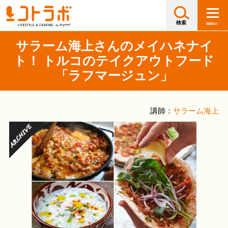
サラーム海上さんのメイハネナイ
ト！ トルコのテイクアウトフード
「ラフマージュン」
講師：
サラーム海上