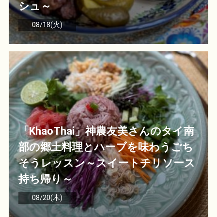
シュ～
08/18(火)
「KhaoThai」神農友美さんのタイ南
部の郷土料理とハーブを味わうごち
そうレッスン～スイートチリソース
持ち帰り～
08/20(木)