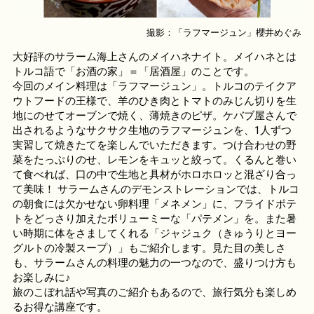
撮影：「ラフマージュン」櫻井めぐみ
大好評のサラーム海上さんのメイハネナイト。メイハネとは
トルコ語で「お酒の家」＝「居酒屋」のことです。
今回のメイン料理は「ラフマージュン」。トルコのテイクア
ウトフードの王様で、羊のひき肉とトマトのみじん切りを生
地にのせてオーブンで焼く、薄焼きのピザ。ケバブ屋さんで
出されるようなサクサク生地のラフマージュンを、1人ずつ
実習して焼きたてを楽しんでいただきます。つけ合わせの野
菜をたっぷりのせ、レモンをキュッと絞って。くるんと巻い
て食べれば、口の中で生地と具材がホロホロッと混ざり合っ
て美味！ サラームさんのデモンストレーションでは、トルコ
の朝食には欠かせない卵料理「メネメン」に、フライドポテ
トをどっさり加えたボリューミーな「パテメン」を。また暑
い時期に体をさましてくれる「ジャジュク（きゅうりとヨー
グルトの冷製スープ）」もご紹介します。見た目の美しさ
も、サラームさんの料理の魅力の一つなので、盛りつけ方も
お楽しみに♪
旅のこぼれ話や写真のご紹介もあるので、旅行気分も楽しめ
るお得な講座です。