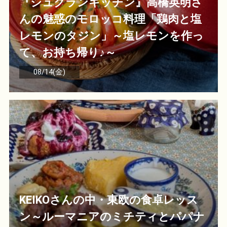
『シュクランキッチン』高橋英明さ
んの魅惑のモロッコ料理「鶏肉と塩
レモンのタジン」～塩レモンを作っ
て、お持ち帰り♪～
08/14(金)
KEIKOさんの中・東欧の食卓レッス
ン～ルーマニアのミチティとパパナ