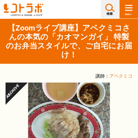
【Zoomライブ講座】アベクミコさ
んの本気の「カオマンガイ」 特製
のお弁当スタイルで、ご自宅にお届
け！
講師：
アベクミコ