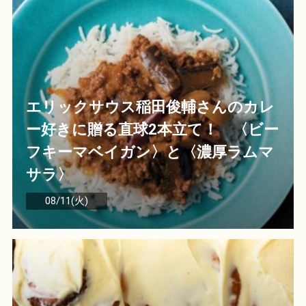
エリックサウス稲田俊輔さんのカレ
ー好きに贈る直球2本立て！ 〈ビー
フキーマベイガン〉と〈濃厚ラムマ
サラ〉
08/11(火)