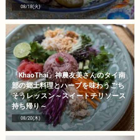
08/18(火)
「KhaoThai」神農友美さんのタイ南
部の郷土料理とハーブを味わうごち
そうレッスン～スイートチリソース
持ち帰り～
08/20(木)