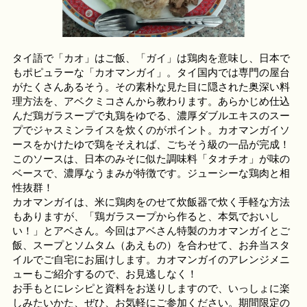
タイ語で「カオ」はご飯、「ガイ」は鶏肉を意味し、日本で
もポピュラーな「カオマンガイ」。タイ国内では専門の屋台
がたくさんあるそう。その素朴な見た目に隠された奥深い料
理方法を、アベクミコさんから教わります。あらかじめ仕込
んだ鶏ガラスープで丸鶏をゆでる、濃厚ダブルエキスのスー
プでジャスミンライスを炊くのがポイント。カオマンガイソ
ースをかけたゆで鶏をそえれば、ごちそう級の一品が完成！
このソースは、日本のみそに似た調味料「タオチオ」が味の
ベースで、濃厚なうまみが特徴です。ジューシーな鶏肉と相
性抜群！
カオマンガイは、米に鶏肉をのせて炊飯器で炊く手軽な方法
もありますが、「鶏ガラスープから作ると、本気でおいし
い！」とアベさん。今回はアベさん特製のカオマンガイとご
飯、スープとソムタム（あえもの）を合わせて、お弁当スタ
イルでご自宅にお届けします。カオマンガイのアレンジメニ
ューもご紹介するので、お見逃しなく！
お手もとにレシピと資料をお送りしますので、いっしょに楽
しみたいかた、ぜひ、お気軽にご参加ください。期間限定の