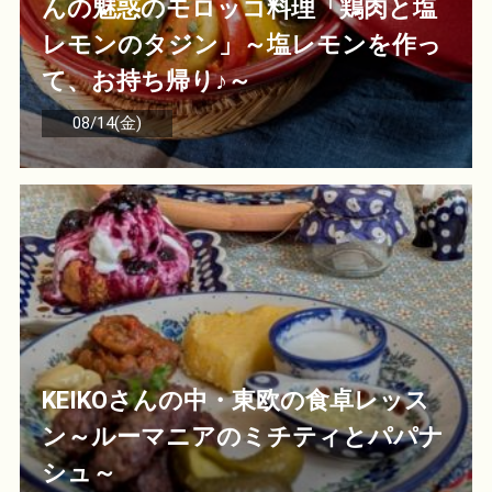
んの魅惑のモロッコ料理「鶏肉と塩
レモンのタジン」～塩レモンを作っ
て、お持ち帰り♪～
08/14(金)
KEIKOさんの中・東欧の食卓レッス
ン～ルーマニアのミチティとパパナ
シュ～