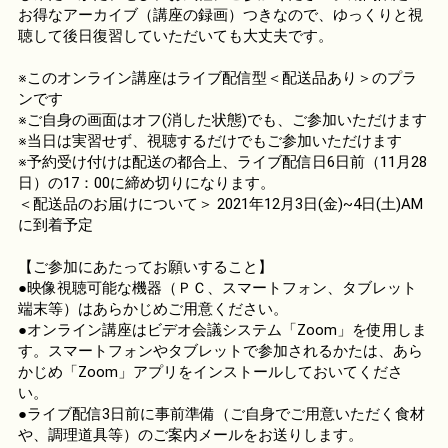
お得なアーカイブ（講座の録画）つきなので、ゆっくりと視
聴して後日復習していただいても大丈夫です。
※このオンライン講座はライブ配信型＜配送品あり＞のプラ
ンです
※ご自身の画面はオフ(消した状態)でも、ご参加いただけます
※当日は実習せず、視聴するだけでもご参加いただけます
※予約受け付けは配送の都合上、ライブ配信日6日前（11月28
日）の17：00に締め切りになります。
＜配送品のお届けについて＞ 2021年12月3日(金)~4日(土)AM
に到着予定
【ご参加にあたってお願いすること】
●映像視聴可能な機器（ＰＣ、スマートフォン、タブレット
端末等）はあらかじめご用意ください。
●オンライン講座はビデオ会議システム「Zoom」を使用しま
す。スマートフォンやタブレットで参加されるかたは、あら
かじめ「Zoom」アプリをインストールしておいてくださ
い。
●ライブ配信3日前に事前準備（ご自身でご用意いただく食材
や、調理道具等）のご案内メールをお送りします。