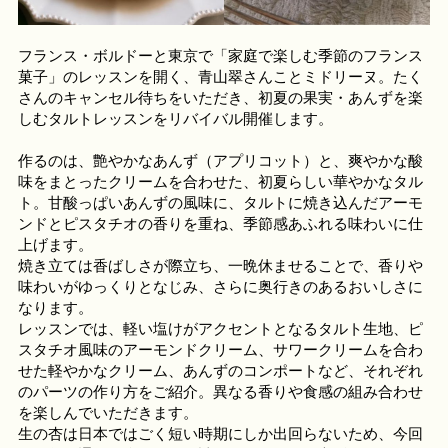
フランス・ボルドーと東京で「家庭で楽しむ季節のフランス
菓子」のレッスンを開く、青山翠さんことミドリーヌ。たく
さんのキャンセル待ちをいただき、初夏の果実・あんずを楽
しむタルトレッスンをリバイバル開催します。
作るのは、艶やかなあんず（アプリコット）と、爽やかな酸
味をまとったクリームを合わせた、初夏らしい華やかなタル
ト。甘酸っぱいあんずの風味に、タルトに焼き込んだアーモ
ンドとピスタチオの香りを重ね、季節感あふれる味わいに仕
上げます。
焼き立ては香ばしさが際立ち、一晩休ませることで、香りや
味わいがゆっくりとなじみ、さらに奥行きのあるおいしさに
なります。
レッスンでは、軽い塩けがアクセントとなるタルト生地、ピ
スタチオ風味のアーモンドクリーム、サワークリームを合わ
せた軽やかなクリーム、あんずのコンポートなど、それぞれ
のパーツの作り方をご紹介。異なる香りや食感の組み合わせ
を楽しんでいただきます。
生の杏は日本ではごく短い時期にしか出回らないため、今回