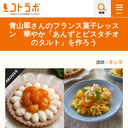
青山翠さんのフランス菓子レッス
ン 華やか「あんずとピスタチオ
のタルト」を作ろう
講師：
青山 翠