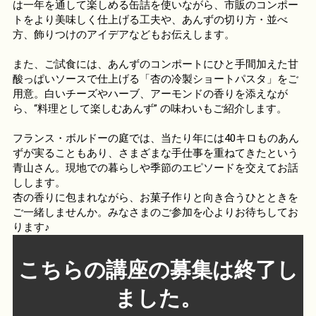
は一年を通して楽しめる缶詰を使いながら、市販のコンポー
トをより美味しく仕上げる工夫や、あんずの切り方・並べ
方、飾りつけのアイデアなどもお伝えします。
また、ご試食には、あんずのコンポートにひと手間加えた甘
酸っぱいソースで仕上げる「杏の冷製ショートパスタ」をご
用意。白いチーズやハーブ、アーモンドの香りを添えなが
ら、“料理として楽しむあんず” の味わいもご紹介します。
フランス・ボルドーの庭では、当たり年には40キロものあん
ずが実ることもあり、さまざまな手仕事を重ねてきたという
青山さん。現地での暮らしや季節のエピソードを交えてお話
しします。
杏の香りに包まれながら、お菓子作りと向き合うひとときを
ご一緒しませんか。みなさまのご参加を心よりお待ちしてお
ります♪
こちらの講座の募集は終了し
ました。