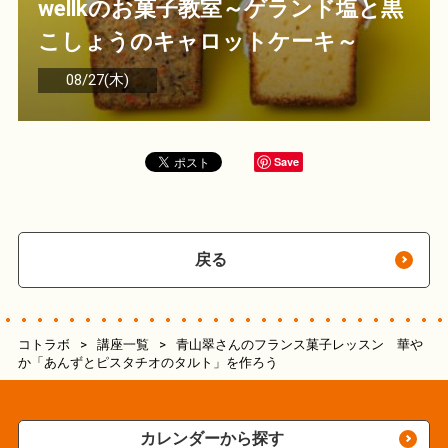
wellkのお菓子教室～ゲランド塩と黒
こしょうのキャロットケーキ～
08/27(木)
Save
戻る
コトラボ
>
講座一覧
>
青山翠さんのフランス菓子レッスン 華や
か「あんずとピスタチオのタルト」を作ろう
カレンダーから探す