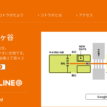
コトラボだより
コトラボとは
アクセス
ヶ谷
1分。
やすい立地です。
佐谷南２丁目４２
Googl