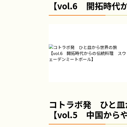
【vol.6 開拓時
コトラボ発 ひと皿
【vol.5 中国か